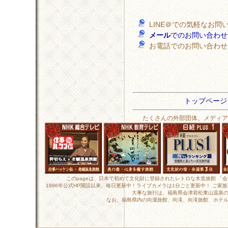
LINE＠での気軽なお
メール
でのお問い合わ
お電話でのお問い合わ
トップペー
たくさんの外部団体、メディア
このpageは、日本で初めて文化財に登録されたレトロな木造旅館 「
1996年公式HP開設以来、毎日更新中！ライブカメラは1分ごと更新中！ ご
大事な旅行は、福島県会津若松東山温泉の
なお、福島県内の向瀧旅館、向滝、向滝旅館、ホテル