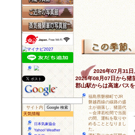
2026年07月
2026年08月07日か
郡山駅からは高速バスを
福島県磐梯町でJR
磐越西線の線路の盛
サイト内
土が崩落し、猪苗代
～会津若松間で当面
天気情報
の間、運転を取りや
めることとなりまし
日本気象協会
た。
Yahoo! Weather