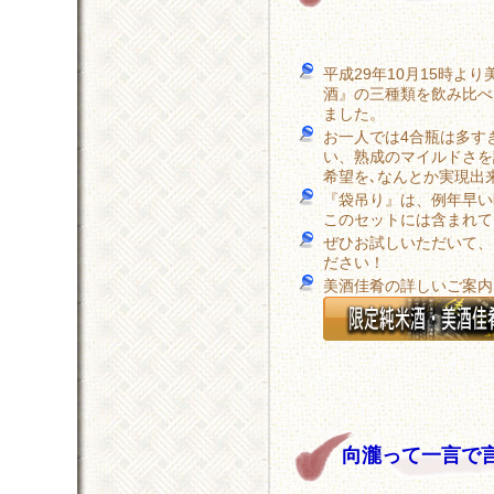
平成29年10月15時よ
酒』の三種類を飲み比べ
ました。
お一人では4合瓶は多す
い、熟成のマイルドさを
希望を､なんとか実現出
『袋吊り』は、例年早い
このセットには含まれて
ぜひお試しいただいて、
ださい！
美酒佳肴の詳しいご案内
向瀧って一言で