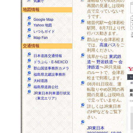
運転取りやめ区間の
気象庁
再開の見通しは現時
地図情報
点で立っていないそ
うです。
Google Map
猪苗代駅〜会津若松
Yahoo 地図
駅間、8月7日より代
いつもガイド
行バス動きます。
Map Fan
郡山から会津若松ま
では、
高速バス
をご
交通情報
利用ください。
日本道路交通情報
浅草からは
東武鉄
道
〜
野岩鉄道
〜
会
ドラぷら・E-NEXCO
津鉄道
〜JR只見線
郡山国道事務所カメラ
のルートで、会津若
福島県北建設事務所
松まで到着します。
大峠道路
08月01日現在、運
福島県道路公社
転取りやめ区間の再
JR東日本列車運行状況
開の見通しは現時点
（東北エリア）
で立っていません。
詳しくはJR東日本
のHPなどをご覧下
さい。
JR東日本