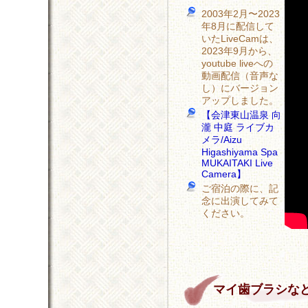
2003年2月〜2023
年8月に配信して
いたLiveCamは、
2023年9月から、
youtube liveへの
動画配信（音声な
し）にバージョン
アップしました。
【会津東山温泉 向
瀧 中庭 ライブカ
メラ/Aizu
Higashiyama Spa
MUKAITAKI Live
Camera】
ご宿泊の際に、記
念に出演してみて
ください。
マイ歯ブラシな