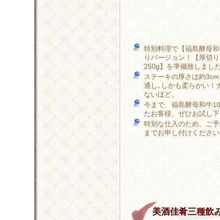
特別料理で【福島酵母和
りバージョン！【厚切り
250g】を準備致しまし
ステーキの厚さは約3c
通し､しかも柔らかい！
ないほど。
今まで、福島酵母和牛1
たお客様、ぜひお試し下
特別な仕入のため、ご予
までお申し付けください
美酒佳肴三種飲