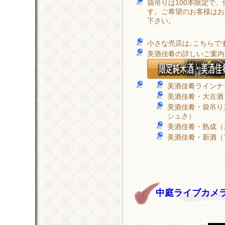
袋吊りは100本限定で、
す。ご希望のお客様はお
下さい。
小さな売店は､こちらで
美酒佳肴の詳しいご案内
美酒佳肴ラインナ
美酒佳肴・大古酒
美酒佳肴・袋吊り
シュさ）
美酒佳肴・熟成（
美酒佳肴・新酒（
中庭ライブカメラ