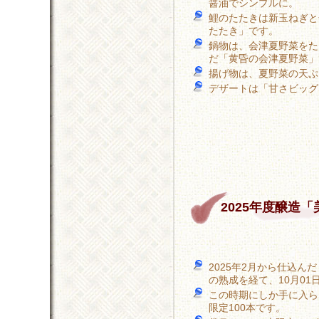
醤油でシンプルに。
鯉のたたきは新玉ねぎと
たたき」です。
鍋物は、会津夏野菜をた
だ「黄昏の会津夏野菜」
揚げ物は、夏野菜の天ぷ
デザートは「甘さビッグ
2025年度醸造
2025年2月から仕込ん
の熟成を経て、10月01
この時期にしか手に入ら
限定100本です。