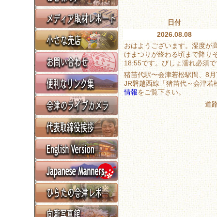
日付
2026.08.08
おはようございます。湿度が
けまつりが終わる頃まで降りそ
18:55です。びしょ濡れ必須
猪苗代駅〜会津若松駅間、8月
JR磐越西線「猪苗代～会津若
情報
をご覧下さい。
道