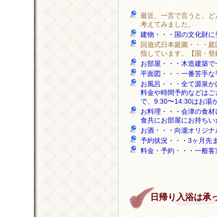
最近、一言で言うと、ど
考えてみました。
建物・・・国の文化財に
回遊式日本庭園・・・庭
指しています。【国・登
お部屋・・・木造建築で
平面図・・・一番苦手な
お風呂・・・全て源泉か
料金や時間予約などはご
で、9:30〜14:30
お料理・・・会津の食材
食共にお部屋にお持ちい
お酒・・・向瀧オリジナ
予約状況・・・3ヶ月先
料金・予約・・・一般客室
日帰り入浴は承