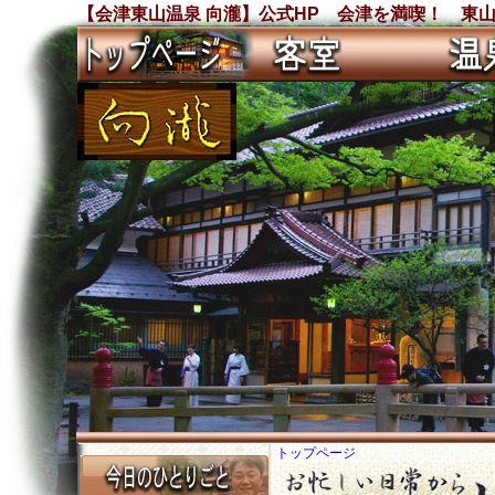
【会津東山温泉 向瀧】公式HP 会津を満喫！ 東
トップページ