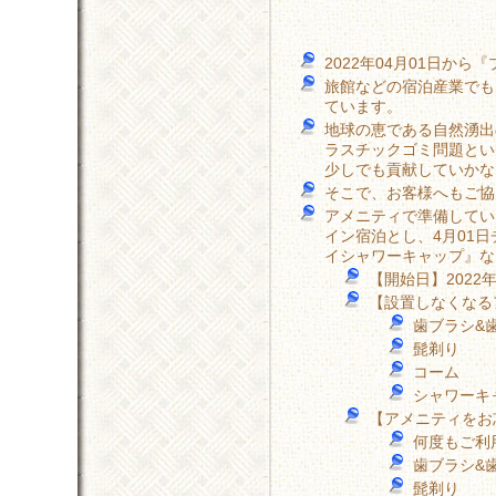
2022年04月01日か
旅館などの宿泊産業でも
ています。
地球の恵である自然湧出
ラスチックゴミ問題とい
少しでも貢献していかな
そこで、お客様へもご協
アメニティで準備してい
イン宿泊とし、4月01
イシャワーキャップ』な
【開始日】2022
【設置しなくなる
歯ブラシ&
髭剃り
コーム
シャワーキ
【アメニティをお
何度もご利
歯ブラシ&
髭剃り