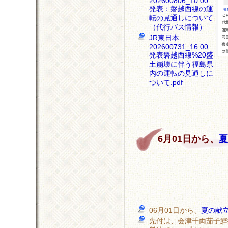
202600806_10:00
発表：磐越西線の運
転の見通しについて
（代行バス情報）
JR東日本
202600731_16:00
発表磐越西線%20盛
土崩壊に伴う福島県
内の運転の見通しに
ついて.pdf
6月01日から、
夏
06月01日から、
夏の献
先付は、会津千両茄子鰹